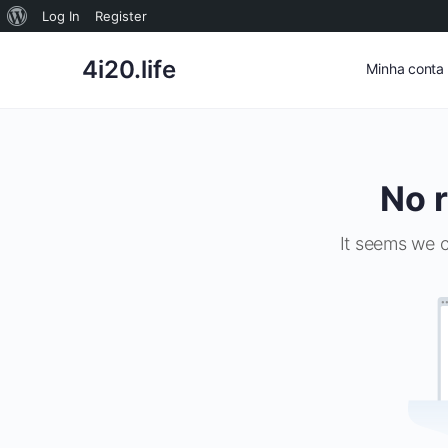
Sobre
Log In
Register
o
4i20.life
Minha conta
WordPress
No r
It seems we c