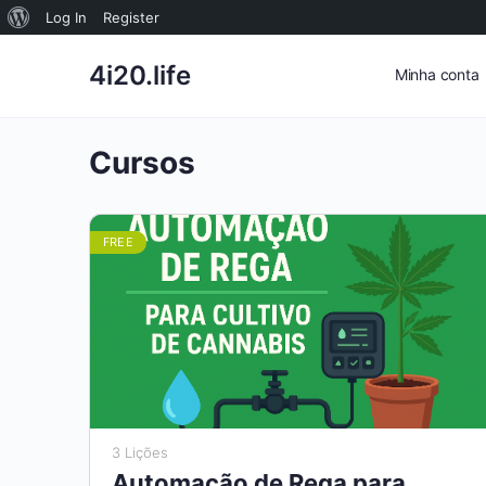
Sobre
Log In
Register
o
4i20.life
Minha conta
WordPress
Cursos
FREE
3 Lições
Automação de Rega para