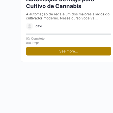
Cultivo de Cannabis
A automação de rega é um dos maiores aliados do
cultivador moderno. Nesse curso você vai
aprender, passo a passo,…
davi
0% Complete
0/0 Steps
See more…