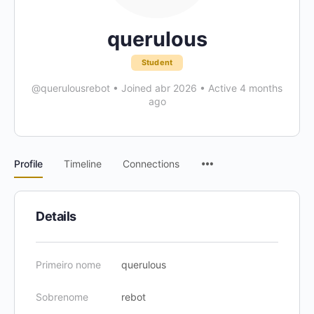
querulous
Student
@querulousrebot
•
Joined abr 2026
•
Active 4 months
ago
Menu
Profile
Timeline
Connections
Items
Details
Primeiro nome
querulous
Sobrenome
rebot