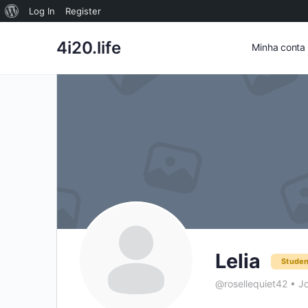
Sobre
Log In
Register
o
4i20.life
Minha conta
WordPress
Lelia
Studen
@rosellequiet42
•
Jo