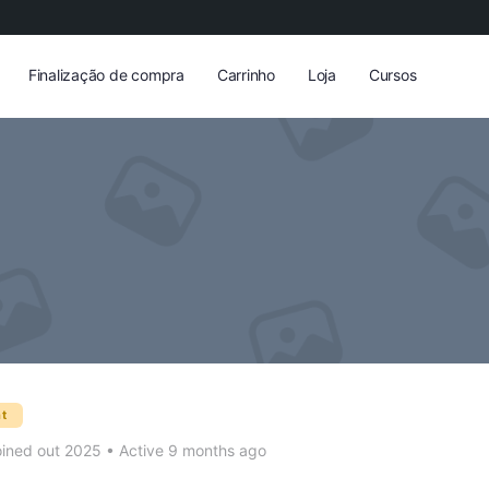
Finalização de compra
Carrinho
Loja
Cursos
t
ined out 2025
•
Active 9 months ago