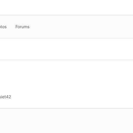
tos
Forums
uiet42