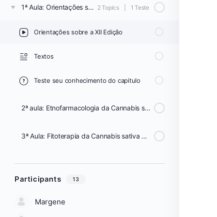
1ª Aula: Orientações sobre a XII Edição
2 Topics
|
1 Teste
Orientações sobre a XII Edição
Textos
Teste seu conhecimento do capitulo
2ª aula: Etnofarmacologia da Cannabis sativa L. - Prof. Eliana Rodrigues
3ª Aula: Fitoterapia da Cannabis sativa L. - Professora Eliana Rodrigues
Participants
13
Margene