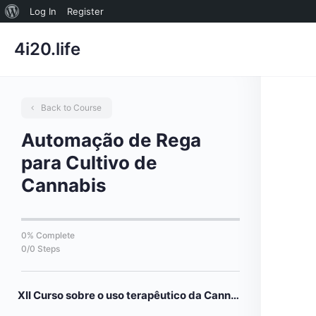
Sobre
Log In
Register
o
4i20.life
WordPress
Back to Course
Automação de Rega
para Cultivo de
Cannabis
0% Complete
0/0 Steps
XII Curso sobre o uso terapêutico da Cannabis sativa L.